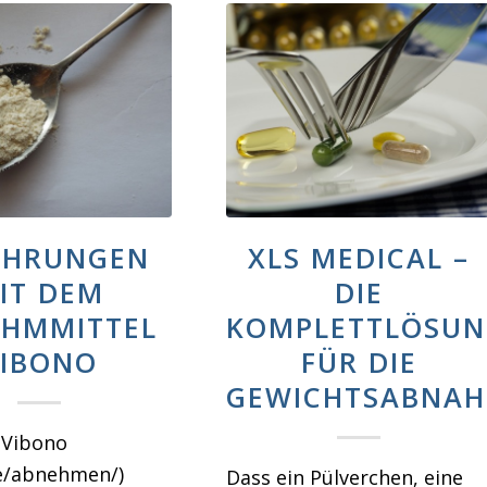
AHRUNGEN
XLS MEDICAL –
IT DEM
DIE
HMMITTEL
KOMPLETTLÖSU
IBONO
FÜR DIE
GEWICHTSABNAH
 Vibono
e/abnehmen/)
Dass ein Pülverchen, eine