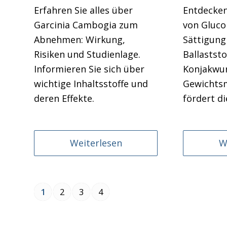
Erfahren Sie alles über
Entdecken 
Garcinia Cambogia zum
von Gluc
Abnehmen: Wirkung,
Sättigung
Risiken und Studienlage.
Ballaststo
Informieren Sie sich über
Konjakwur
wichtige Inhaltsstoffe und
Gewichts
deren Effekte.
fördert d
Weiterlesen
W
1
2
3
4