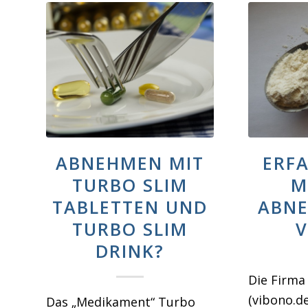
ABNEHMEN MIT
ERF
TURBO SLIM
M
TABLETTEN UND
ABNE
TURBO SLIM
V
DRINK?
Die Firma
(vibono.d
Das „Medikament“ Turbo